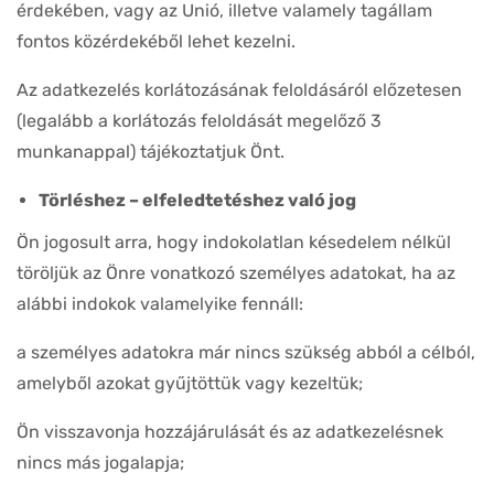
érdekében, vagy az Unió, illetve valamely tagállam
fontos közérdekéből lehet kezelni.
Az adatkezelés korlátozásának feloldásáról előzetesen
(legalább a korlátozás feloldását megelőző 3
munkanappal) tájékoztatjuk Önt.
Törléshez – elfeledtetéshez való jog
Ön jogosult arra, hogy indokolatlan késedelem nélkül
töröljük az Önre vonatkozó személyes adatokat, ha az
alábbi indokok valamelyike fennáll:
a személyes adatokra már nincs szükség abból a célból,
amelyből azokat gyűjtöttük vagy kezeltük;
Ön visszavonja hozzájárulását és az adatkezelésnek
nincs más jogalapja;