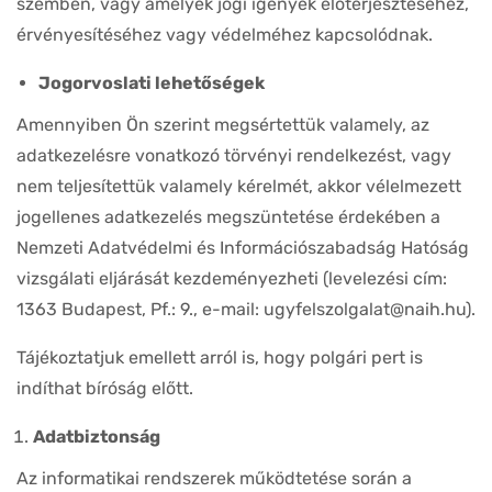
szemben, vagy amelyek jogi igények előterjesztéséhez,
érvényesítéséhez vagy védelméhez kapcsolódnak.
Jogorvoslati lehetőségek
Amennyiben Ön szerint megsértettük valamely, az
adatkezelésre vonatkozó törvényi rendelkezést, vagy
nem teljesítettük valamely kérelmét, akkor vélelmezett
jogellenes adatkezelés megszüntetése érdekében a
Nemzeti Adatvédelmi és Információszabadság Hatóság
vizsgálati eljárását kezdeményezheti (levelezési cím:
1363 Budapest, Pf.: 9., e-mail: ugyfelszolgalat@naih.hu).
Tájékoztatjuk emellett arról is, hogy polgári pert is
indíthat bíróság előtt.
Adatbiztonság
Az informatikai rendszerek működtetése során a