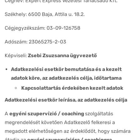
Cégnév: Expert Express Vezetési Tanácsadó Kft.
Székhely: 6500 Baja, Attila u. 18.2.
Cégjegyzékszám: 03-09-126758
Adószám: 23065275-2-03
Képviseli:
Zsebi Zsuzsanna ügyvezető
Adatkezelési esetkör bemutatása és a kezelt
adatok köre, az adatkezelés célja, időtartama
Kapcsolattartás érdekében kezelt adatok
Adatkezelési esetkör leírása, az adatkezelés célja
A
egyéni szupervízió / coaching
szolgáltatás
megrendelését követően Adatkezelő felkeresi a
megadott elérhetőségen az érdeklődőt, hogy számára
átadja az
egyéni szupervízióra / coachingra