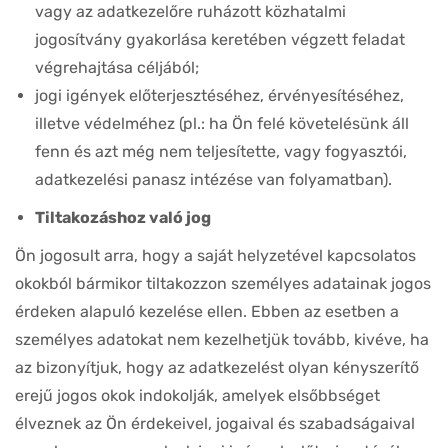
vagy az adatkezelőre ruházott közhatalmi
jogosítvány gyakorlása keretében végzett feladat
végrehajtása céljából;
jogi igények előterjesztéséhez, érvényesítéséhez,
illetve védelméhez (pl.: ha Ön felé követelésünk áll
fenn és azt még nem teljesítette, vagy fogyasztói,
adatkezelési panasz intézése van folyamatban).
Tiltakozáshoz való jog
Ön jogosult arra, hogy a saját helyzetével kapcsolatos
okokból bármikor tiltakozzon személyes adatainak jogos
érdeken alapuló kezelése ellen. Ebben az esetben a
személyes adatokat nem kezelhetjük tovább, kivéve, ha
az bizonyítjuk, hogy az adatkezelést olyan kényszerítő
erejű jogos okok indokolják, amelyek elsőbbséget
élveznek az Ön érdekeivel, jogaival és szabadságaival