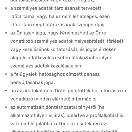
a személyes adatok tárolásának tervezett
időtartama, vagy ha ez nem lehetséges, ezen
időtartam meghatározásának szempontjai;
az Ön azon joga, hogy kérelmezheti az Önre
vonatkozó személyes adatok helyesbítését, törlését
vagy kezelésének korlátozását, és jogos érdeken
alapuló adatkezelés esetén tiltakozhat az ilyen
személyes adatok kezelése ellen;
a felügyeleti hatósághoz címzett panasz
benyújtásának joga;
ha az adatokat nem Öntől gyűjtötték be, a forrásukra
vonatkozó minden elérhető információ;
az automatizált döntéshozatal tényéről (ha
alkalmazott ilyen eljárás), ideértve a profilalkotást is,
valamint legalább ezekben az esetekben az
alkalmazott logikára és arra vonatkozóan érthető