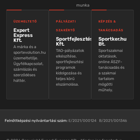
munka
ÜZEMELTETŐ
PÁLYÁZATI
KÉPZÉS &
Expert
SZAKÉRTŐ
TANÁCSADÁS
Express
Sportfejlesztés
Sportker.hu
Kft.
Kft.
Bt.
A márka és a
TAO-pályázatok
Sportszakmai
sportevolution.hu
elkészítése,
oktatások,
üzemeltetője.
sportfejlesztési
online ÁSZF-
Ügyfélkapcsolat,
programok
tanácsadás és
számlázás és
kidolgozása és
a szakmai
szerződéses
teljes körű
tartalom
háttér.
elszámolása.
mögötti
műhely.
Felnőttképzési nyilvántartási szám:
E/2021/000124 B/2021/001346