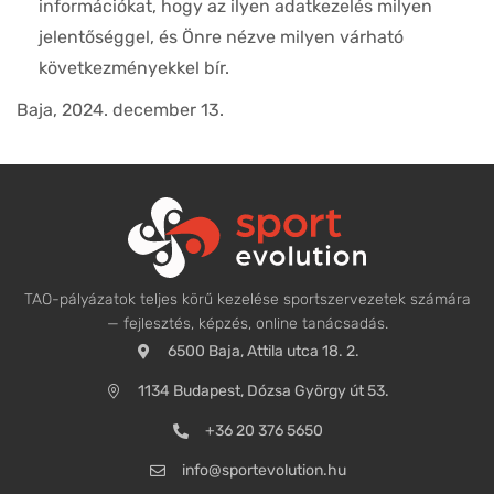
információkat, hogy az ilyen adatkezelés milyen
jelentőséggel, és Önre nézve milyen várható
következményekkel bír.
Baja, 2024. december 13.
TAO-pályázatok teljes körű kezelése sportszervezetek számára
— fejlesztés, képzés, online tanácsadás.
6500 Baja, Attila utca 18. 2.
1134 Budapest, Dózsa György út 53.
+36 20 376 5650
info@sportevolution.hu